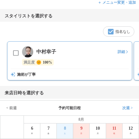
＋ メニュー変更・追加
スタイリストを選択する
指名なし
中村幸子
詳細
満足度
100%
施術が丁寧
来店日時を選択する
< 前週
予約可能日程
次週 >
8月
6
7
8
9
10
11
12
木
金
土
日
月
祝
水