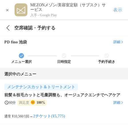
MEZONメゾン/美容室定額（サブスク）サ
×
表示
ービス
入手 -
Google Play
空席確認・予約する
PD fino 池袋
詳細
メニュー選択
日時指定
予約手続き
選択中のメニュー
メンテナンスカット＆トリートメント
前髪＆枝毛カットと毛量調整も、オージュアクエンチでヘアケア
60分
満足度
100%
詳細
→
2チケット(¥5,775)
通常 ¥10,560/1回