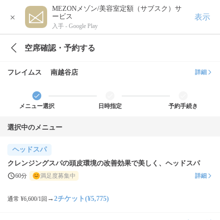
MEZONメゾン/美容室定額（サブスク）サ
×
表示
ービス
入手 -
Google Play
空席確認・予約する
フレイムス 南越谷店
詳細
メニュー選択
日時指定
予約手続き
選択中のメニュー
ヘッドスパ
クレンジングスパの頭皮環境の改善効果で美しく、ヘッドスパ
60分
満足度募集中
詳細
→
2チケット(¥5,775)
通常 ¥6,600/1回