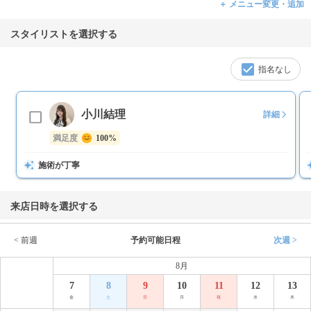
＋ メニュー変更・追加
スタイリストを選択する
指名なし
小川結理
詳細
満足度
100%
施術が丁寧
来店日時を選択する
< 前週
予約可能日程
次週 >
8月
7
8
9
10
11
12
13
金
土
日
月
祝
水
木