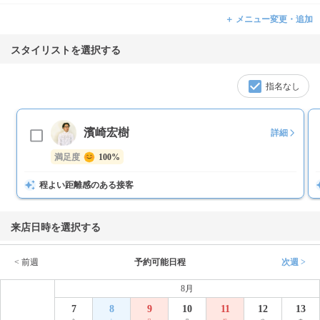
＋ メニュー変更・追加
スタイリストを選択する
指名なし
濱崎宏樹
詳細
満足度
100%
程よい距離感のある接客
来店日時を選択する
< 前週
予約可能日程
次週 >
8月
7
8
9
10
11
12
13