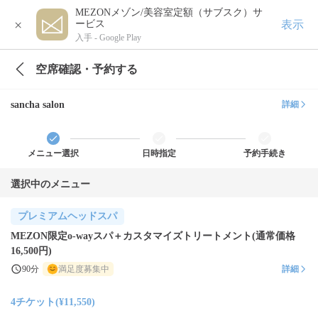
MEZONメゾン/美容室定額（サブスク）サ
×
表示
ービス
入手 -
Google Play
空席確認・予約する
sancha salon
詳細
メニュー選択
日時指定
予約手続き
選択中のメニュー
プレミアムヘッドスパ
MEZON限定o-wayスパ＋カスタマイズトリートメント(通常価格
16,500円)
90分
満足度募集中
詳細
4チケット(¥11,550)