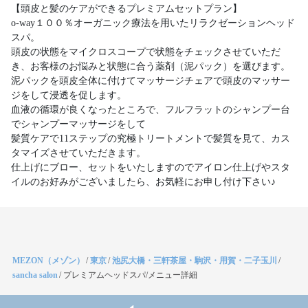
【頭皮と髪のケアができるプレミアムセットプラン】
o-way１００％オーガニック療法を用いたリラクゼーションヘッド
スパ。
頭皮の状態をマイクロスコープで状態をチェックさせていただ
き、お客様のお悩みと状態に合う薬剤（泥パック）を選びます。
泥パックを頭皮全体に付けてマッサージチェアで頭皮のマッサー
ジをして浸透を促します。
血液の循環が良くなったところで、フルフラットのシャンプー台
でシャンプーマッサージをして
髪質ケアで11ステップの究極トリートメントで髪質を見て、カス
タマイズさせていただきます。
仕上げにブロー、セットをいたしますのでアイロン仕上げやスタ
MEZON（メゾン）
/
東京
/
池尻大橋・三軒茶屋・駒沢・用賀・二子玉川
/
sancha salon
/
プレミアムヘッドスパ/メニュー詳細