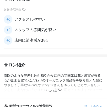
お客様の評価
アクセスしやすい
スタッフの雰囲気が良い
店内に清潔感がある
サロン紹介
南欧のような光差し込む穏やかな店内の雰囲気は花と果実が香る
心が暖まる空間♪こだわりのオーガニック製品等を取り揃えた髪に
やさしく丁寧なSalonです☆Stylistさんもゆっくりとカウンセリン
グをし、あなたの「なりたい」に真摯に応えてくれます♪ティーサ
ービス,本,雑誌も多数完備なのでゆったりと寛げます☆
新型コロナウィルス対策状況
詳しくみる