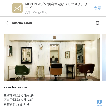
MEZONメゾン/美容室定額（サブスク）サ
×
表示
ービス
入手 -
Google Play
sancha salon
sancha salon
三軒茶屋駅より徒歩1分
西太子堂駅より徒歩5分
若林駅より徒歩13分
地図