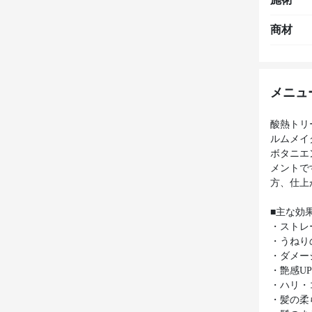
商材
メニュ
酸熱トリ
ルムメイ
ボタニエ
メントで
方、仕上
■主な効
・ストレ
・うねり
・ダメー
・艶感U
・ハリ・
・髪の柔