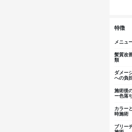
特徴
メニュ
髪質改
類
ダメー
への負
施術後
ー色落
カラー
時施術
ブリー
施術