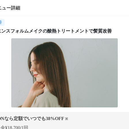
ニュー詳細
善
エンスフォルムメイクの酸熱トリートメントで髪質改善
ONなら定額でいつでも
38
%OFF
※
¥18,700/1回