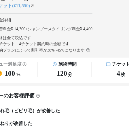
ット(¥11,550)
※
金詳細
料金¥ 14,300
+
シャンプースタイリング料金¥ 4,400
格は全て税込です
チケット 4チケット契約
時の金額です
約プランによって割引率が
38
%~
45
%になります
ュー満足度
施術時間
チケッ
100
120
4
%
分
枚
ーのお客様評価
れ毛（ビビリ毛）が改善した
ねりが改善した