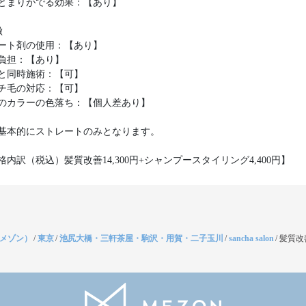
とまりがでる効果：【あり】
徴
ート剤の使用：【あり】
負担：【あり】
と同時施術：【可】
チ毛の対応：【可】
のカラーの色落ち：【個人差あり】
基本的にストレートのみとなります。
内訳（税込）髪質改善14,300円+シャンプースタイリング4,400円】
（メゾン）
/
東京
/
池尻大橋・三軒茶屋・駒沢・用賀・二子玉川
/
sancha salon
/
髪質改