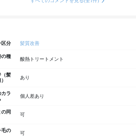
すべてのコメントを見る(全1件)
ー区分
髪質改善
善の種
酸熱トリートメント
ジ（髪
あり
担）
のカラ
個人差あり
ち
との同
可
チ毛の
可