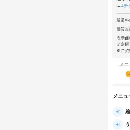
→
4チケ
通常料
髪質改善
表示価
※定額
※ご契
メニ
メニュ
縮
う