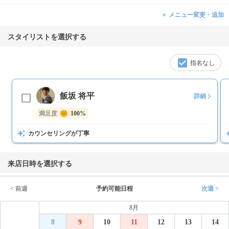
＋ メニュー変更・追加
スタイリストを選択する
指名なし
飯坂 将平
詳細
満足度
100%
カウンセリングが丁寧
来店日時を選択する
< 前週
予約可能日程
次週 >
8月
8
9
10
11
12
13
14