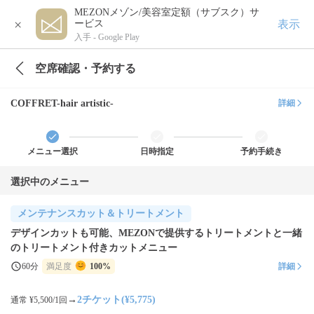
MEZONメゾン/美容室定額（サブスク）サ
×
表示
ービス
入手 -
Google Play
空席確認・予約する
COFFRET-hair artistic-
詳細
メニュー選択
日時指定
予約手続き
選択中のメニュー
メンテナンスカット＆トリートメント
デザインカットも可能、MEZONで提供するトリートメントと一緒
のトリートメント付きカットメニュー
60分
満足度
100%
詳細
→
2チケット(¥5,775)
通常 ¥5,500/1回