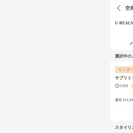
空
U-REALM
メ
選択中の
モニタ
サブリミ
120分
通常 ¥14,30
スタイリ