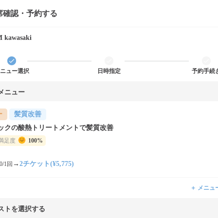
席確認・予約する
 kawasaki
ニュー選択
日時指定
予約手続
メニュー
ー
髪質改善
ックの酸熱トリートメントで髪質改善
満足度
100%
→
2チケット(¥5,775)
0/1回
＋ メニュ
ストを選択する