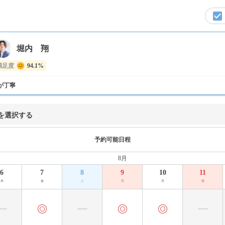
堀内 翔
満足度
94.1%
が丁寧
を選択する
予約可能日程
8月
6
7
8
9
10
11
木
金
土
日
月
祝