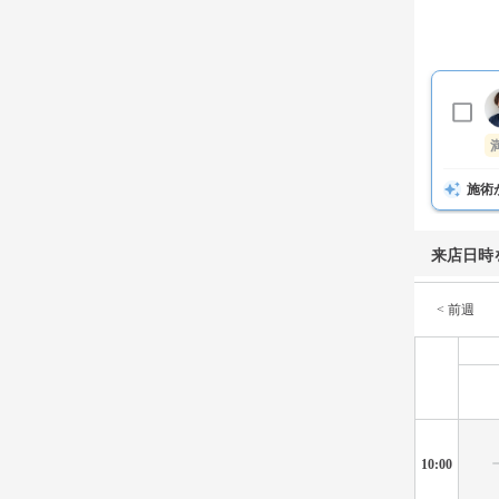
施術
来店日時
< 前週
10:00