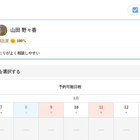
山田 野々香
満足度
100%
たりがよく相談しやすい
を選択する
予約可能日程
8月
7
8
9
10
11
12
金
土
日
月
祝
水