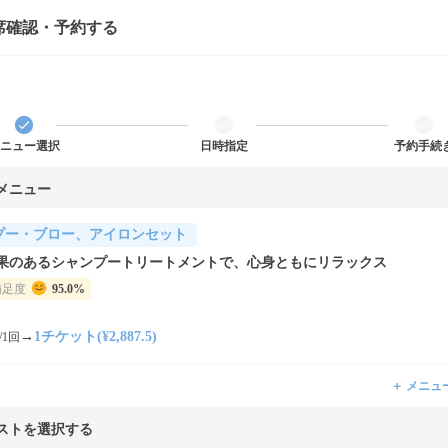
席確認・予約する
ニュー選択
日時指定
予約手続
メニュー
プー・ブロー、アイロンセット
果のあるシャンプートリートメントで、心身ともにリラックス
満足度
95.0%
→
1チケット(¥2,887.5)
/1回
＋ メニュ
ストを選択する