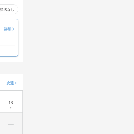
指名なし
詳細
次週 >
13
木