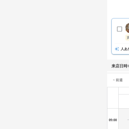
人あ
来店日時
< 前週
09:00