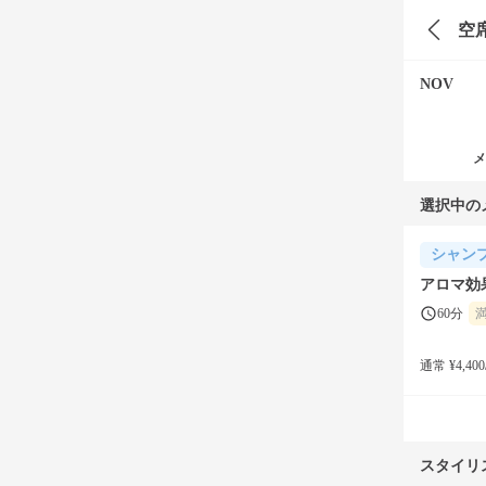
空
NOV
メ
選択中の
シャン
アロマ効
60分
通常 ¥4,400
スタイリ