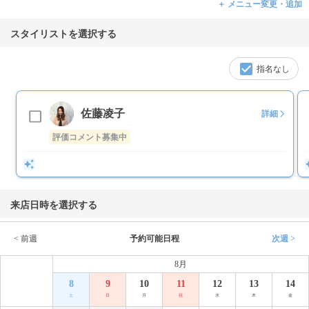
＋ メニュー変更・追加
スタイリストを選択する
指名なし
佐藤凌子
詳細
評価コメント募集中
来店日時を選択する
< 前週
予約可能日程
次週 >
8月
8
9
10
11
12
13
14
土
日
月
祝
水
木
金