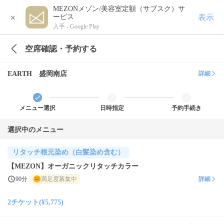
MEZONメゾン/美容室定額（サブスク）サ
×
表示
ービス
入手 -
Google Play
空席確認・予約する
EARTH 盛岡南店
詳細
メニュー選択
日時指定
予約手続き
選択中のメニュー
リタッチ根元染め（白髪染め含む）
【MEZON】オーガニックリタッチカラー
90分
満足度募集中
詳細
2チケット(¥5,775)