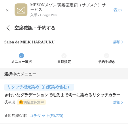
MEZONメゾン/美容室定額（サブスク）サ
×
表示
ービス
入手 -
Google Play
空席確認・予約する
Salon de MiLK HARAJUKU
詳細
メニュー選択
日時指定
予約手続き
選択中のメニュー
リタッチ根元染め（白髪染め含む）
きれいなグラデーションで毛先まで均一に染めるリタッチカラー
90分
満足度募集中
詳細
→
2チケット(¥5,775)
通常 ¥6,999/1回