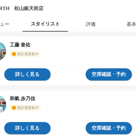
ARTH 松山銀天街店
スタイリスト
ュー
評価
基
工藤 奎佑
満足度募集中
詳しく見る
空席確認・予約
和氣 歩乃佳
満足度募集中
詳しく見る
空席確認・予約