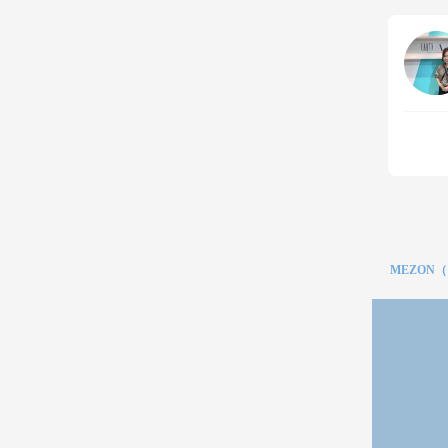
MEZON