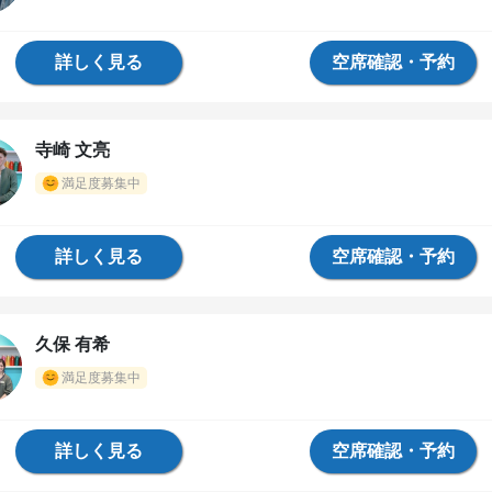
詳しく見る
空席確認・予約
寺崎 文亮
満足度募集中
詳しく見る
空席確認・予約
久保 有希
満足度募集中
詳しく見る
空席確認・予約