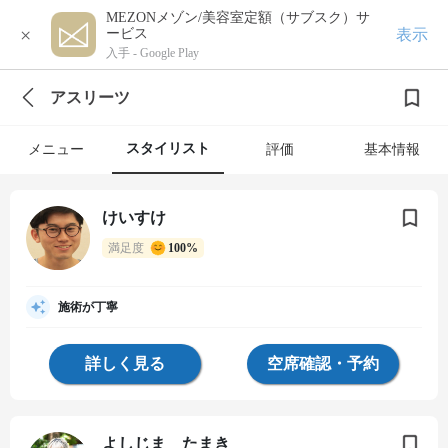
MEZONメゾン/美容室定額（サブスク）サ
×
表示
ービス
入手 -
Google Play
アスリーツ
スタイリスト
メニュー
評価
基本情報
けいすけ
満足度
100%
施術が丁寧
詳しく見る
空席確認・予約
よしじま たまき