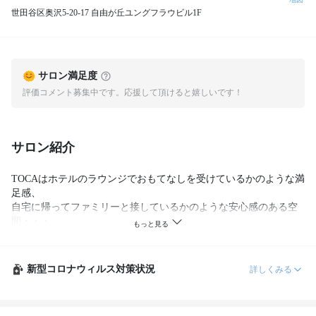
世田谷区奥沢5-20-17 自由が丘ユングフラウビル1F
サロン満足度
評価コメント募集中です。応援して頂けると嬉しいです！
サロン紹介
TOCAはホテルのラウンジでおもてなしを受けているかのような満
足感、

自宅に帰ってファミリーと接しているかのような安心感のある空
間・・・

そしてリゾートでＳＰＡをしながらリラックス

そんな ゆったりとした気持ちになって頂くためのヘアサロン。

新型コロナウィルス対策状況
詳しくみる
日常と切り離された時間をTOCAで過ごしていただきながら、

『キレイ』になっていく時間をお客様自身が心から楽しんでいた