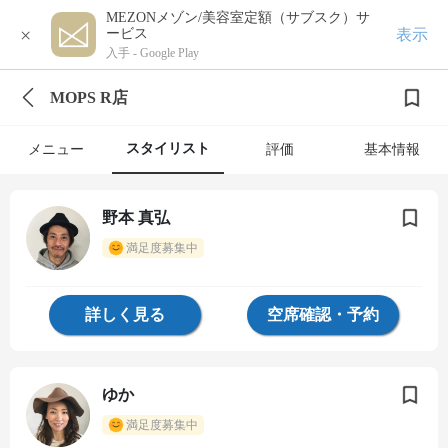
MEZONメゾン/美容室定額（サブスク）サ
×
表示
ービス
入手 -
Google Play
MOPS R店
スタイリスト
メニュー
評価
基本情報
野本 真弘
満足度募集中
詳しく見る
空席確認・予約
ゆか
満足度募集中