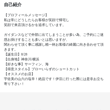
自己紹介
【プロフィールメッセージ】

私は常にどうしたらお客様が笑顔で帰宅し

笑顔で来店頂けるかを追求しています。

ガイダンスなどで外部に出てしまうことが多い為、ご予約にご迷
惑お掛けすることも多いとは思いますが、

関わらせて頂く事に感謝し精一杯お客様の綺麗に向き合わせて頂
きます。

【誕生日】8/28

【出身地】神奈川/横浜

【好きな事】サーフィン、海

【得意スタイル】ブローいらずのショートカット

【オススメのお店】

宇佐美の山六の塩辛！絶品です！伊豆に行った際には是非お立ち
寄り下さい！