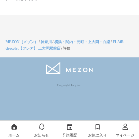
MEZON（メゾン）
/
神奈川
/
横浜・関内・元町・上大岡・白楽
/
FLAiR
chocolat【フレア】 上大岡駅前店
/
評価
Copyright Jocy inc.
ホーム
お知らせ
予約履歴
お気に入り
マイページ