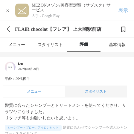
MEZONメゾン/美容室定額（サブスク）サ
×
表示
ービス
入手 -
Google Play
FLAiR chocolat【フレア】 上大岡駅前店
評価
メニュー
スタイリスト
基本情報
izu
2022年03月29日
年齢：50代後半
メニュー
スタイリスト
髪質に合ったシャンプーとトリートメントを使ってくださり、サ
ラツヤになりました。

リタッチ等もお願いしたいと思います。
髪質に合わせてシャンプーを選ぶシャン
シャンプー・ブロー、アイロンセット
プー・スタイリング