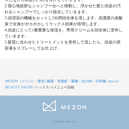
2.寝心地抜群なシャンプー台へと移動し、浮かせた髪と頭皮の汚
れをシャンプーでしっかり除去していきます。
3.頭浸浴の機械をセットし5分間頭全体を浸します。高濃度の炭酸
泉で全身がポカポカしリラックス効果が倍増します。
4.頭皮にとって1番重要な保湿を。専用クリームを頭全体に塗布し
ていきます。
5.髪質に合わせたトリートメントを塗布して流したら、頭皮の美
容液をスプレーしてお仕上げ。
MEZON（メゾン）
/
東京
/
銀座・有楽町・新橋・丸の内・日本橋
/
answer
BEAUTY SALON
/
ヘッドスパ/メニュー詳細
Copyright Jocy inc.