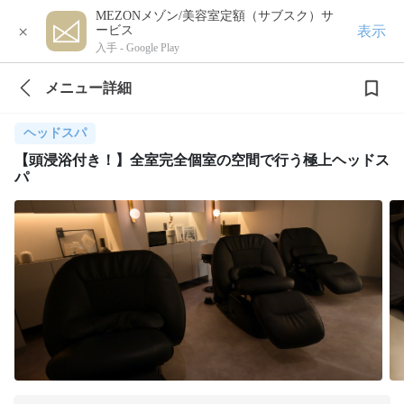
MEZONメゾン/美容室定額（サブスク）サ
×
表示
ービス
入手 -
Google Play
メニュー詳細
ヘッドスパ
【頭浸浴付き！】全室完全個室の空間で行う極上ヘッドス
パ