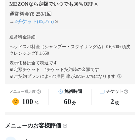
MEZONなら定額でいつでも
30
%OFF
※
通常料金¥8,250/1回
→
2チケット(¥5,775)
※
通常料金詳細
ヘッドスパ料金（シャンプー・スタイリング込）¥ 6,600
+
頭皮
クレンジング¥ 1,650
表示価格は全て税込です
※定額チケット 4チケット契約
時の金額です
※ご契約プランによって割引率が
29
%~
37
%になります
施術時間
チケット
メニュー満足度
100
60
2
%
分
枚
メニューのお客様評価