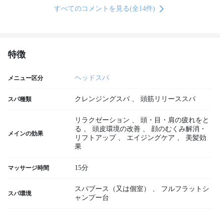
すべてのコメントを見る(全14件)
特徴
ヘッドスパ
メニュー区分
クレンジングスパ
、
頭筋リリーススパ
スパ種類
リラクゼーション
、
頭・目・肩の疲れをと
る
、
頭皮環境の改善
、
顔のむくみ解消・
メインの効果
リフトアップ
、
エイジングケア
、
美髪効
果
15分
マッサージ時間
スパブース（又は個室）
、
フルフラットシ
スパ環境
ャンプー台