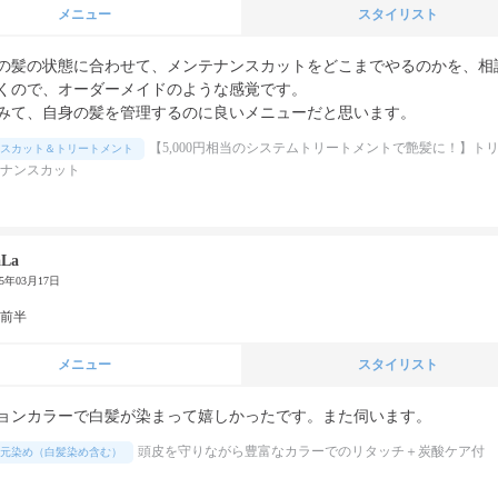
メニュー
スタイリスト
の髪の状態に合わせて、メンテナンスカットをどこまでやるのかを、相
くので、オーダーメイドのような感覚です。

みて、自身の髪を管理するのに良いメニューだと思います。
【5,000円相当のシステムトリートメントで艶髪に！】ト
スカット＆トリートメント
ナンスカット
aLa
25年03月17日
代前半
メニュー
スタイリスト
ョンカラーで白髪が染まって嬉しかったです。また伺います。
頭皮を守りながら豊富なカラーでのリタッチ＋炭酸ケア付
元染め（白髪染め含む）