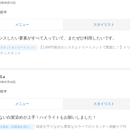
25年09月12日
代前半
メニュー
スタイリスト
ンスしたい要素がすべて入っていて、またぜひ利用したいです。
【5,000円相当のシステムトリートメントで艶髪に！】ト
スカット＆トリートメント
ナンスカット
aLa
25年07月16日
代前半
メニュー
スタイリスト
ない白髪染めが上手！ハイライトもお願いしました！
頭皮を守りながら豊富なカラーでのリタッチ＋炭酸ケア付
元染め（白髪染め含む）