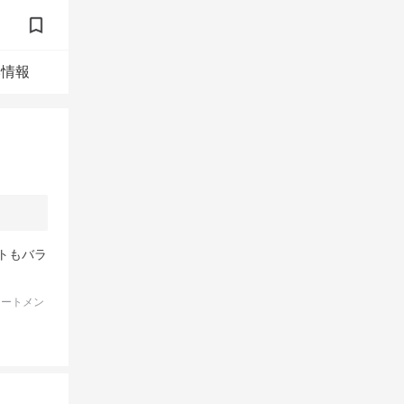
本情報
トもバラ
リートメン