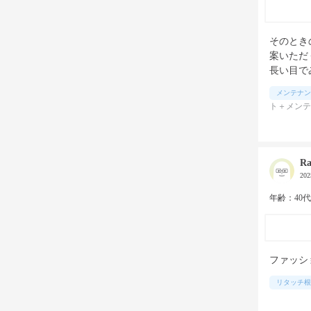
そのとき
案いただ
長い目で
メンテナン
ト＋メンテ
R
20
年齢：40
ファッシ
リタッチ根