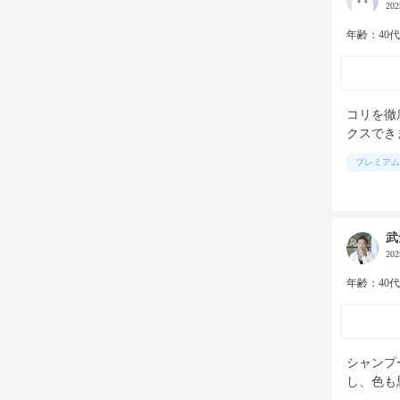
20
年齢：40
コリを徹
クスでき
プレミアム
武
20
年齢：40
シャンプ
し、色も