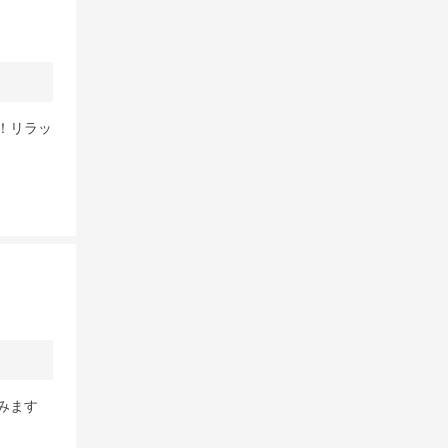
！リラッ
みます