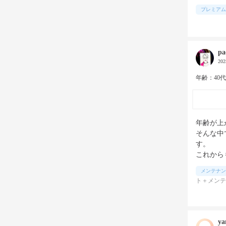
プレミアム
pa
20
年齢：40
年齢が上
そんな中
す。

これから
メンテナン
ト＋メンテ
ya