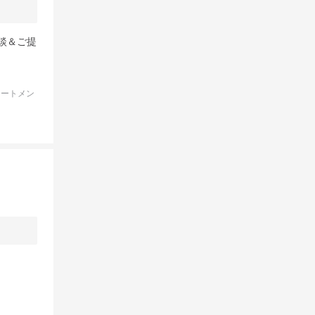
談＆ご提
リートメン