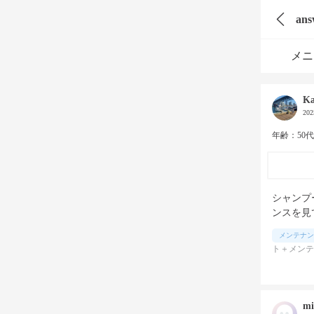
an
メニ
Ka
20
年齢：50
シャンプ
ンスを見
メンテナン
ト＋メンテ
mi