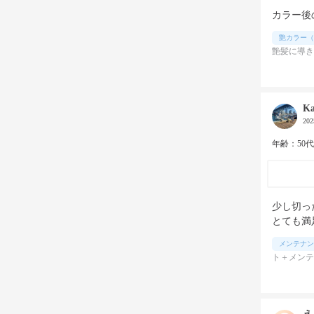
カラー後
艶カラー（
艶髪に導き
Ka
20
年齢：50
少し切っ
とても満
メンテナン
ト＋メンテ