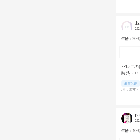
お
20
年齢：20
バレエの
酸熱トリ
髪質改善
現します♪
pa
20
年齢：40