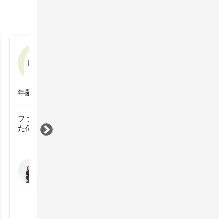
RaLa
2025年3月17日
年齢：40代前半
ファッションカラーで白髪が染まって嬉しかったです。
た伺います。
すべて見る
担当スタイリスト
竹村 つかさ