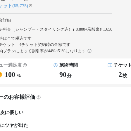
ット(¥5,775)
※
金詳細
チ料金（シャンプー・スタイリング込）¥ 8,800
+
炭酸泉¥ 1,650
格は全て税込です
チケット 4チケット契約
時の金額です
約プランによって割引率が
44
%~
51
%になります
ュー満足度
施術時間
チケッ
100
90
2
%
分
枚
ーのお客様評価
皮に優しい
にツヤが出た