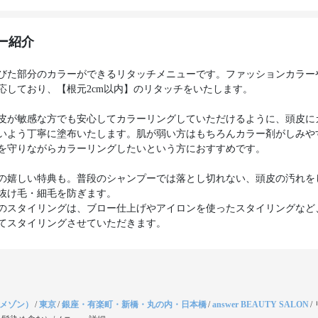
ー紹介
びた部分のカラーができるリタッチメニューです。ファッションカラー
応しており、【根元2cm以内】のリタッチをいたします。
皮が敏感な方でも安心してカラーリングしていただけるように、頭皮に
いよう丁寧に塗布いたします。肌が弱い方はもちろんカラー剤がしみや
を守りながらカラーリングしたいという方におすすめです。
の嬉しい特典も。普段のシャンプーでは落とし切れない、頭皮の汚れを
抜け毛・細毛を防ぎます。
のスタイリングは、ブロー仕上げやアイロンを使ったスタイリングなど
てスタイリングさせていただきます。
（メゾン）
/
東京
/
銀座・有楽町・新橋・丸の内・日本橋
/
answer BEAUTY SALON
/