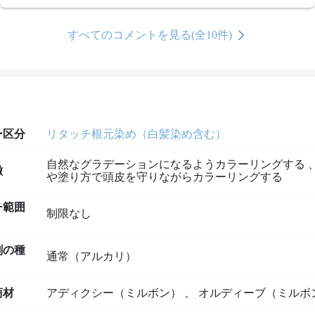
すべてのコメントを見る(全10件)
ー区分
リタッチ根元染め（白髪染め含む）
自然なグラデーションになるようカラーリングする
徴
や塗り方で頭皮を守りながらカラーリングする
チ範囲
制限なし
剤の種
通常（アルカリ）
商材
アディクシー（ミルボン）
、
オルディーブ（ミルボ