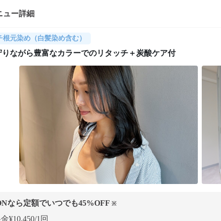
ニュー詳細
チ根元染め（白髪染め含む）
守りながら豊富なカラーでのリタッチ＋炭酸ケア付
ONなら定額でいつでも
45
%OFF
※
¥10,450/1回