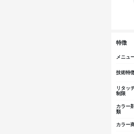
特徴
メニュ
技術特
リタッ
制限
カラー
類
カラー