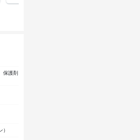
、
保護剤
ン）