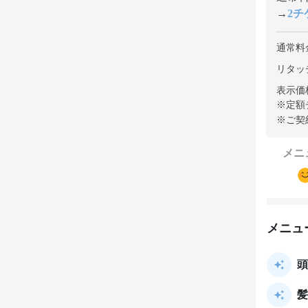
→
2チケ
通常料
リタッ
表示価
※定額
※ご契
メニ
メニュ
頭
髪