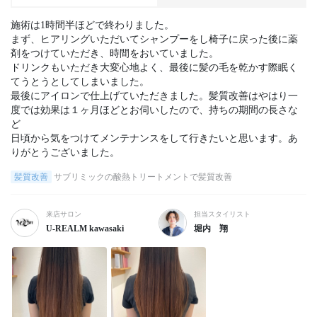
施術は1時間半ほどで終わりました。

まず、ヒアリングいただいてシャンプーをし椅子に戻った後に薬
剤をつけていただき、時間をおいていました。

ドリンクもいただき大変心地よく、最後に髪の毛を乾かす際眠く
てうとうとしてしまいました。

最後にアイロンで仕上げていただきました。髪質改善はやはり一
度では効果は１ヶ月ほどとお伺いしたので、持ちの期間の長さな
ど

日頃から気をつけてメンテナンスをして行きたいと思います。あ
りがとうございました。
髪質改善
サブリミックの酸熱トリートメントで髪質改善
来店サロン
担当スタイリスト
U-REALM kawasaki
堀内 翔