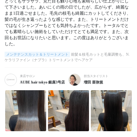
とってもサラサラ、見た目も触り心地も素晴らしい仕上がりにし
て下さいました。あいにくの雨の日でしたが、広がらず、綺麗な
まま1日過ごせました。毛先の枝毛も綺麗にカットしてくださり、
髪の毛が生き返ったような感じです。また、トリートメントだけ
ではなくシャンプーもとても気持ちよかったです。トータルでと
ても素晴らしい施術をしていただけてとても満足です。また、次
回もお世話になりたいと思います。この度はありがとうございま
した。
メンテナンスカット＆トリートメント
前髪＆枝毛カットと毛量調整も、N.
ケラリファイン（ナプラ）トリートメントでヘアケア
来店サロン
担当スタイリスト
AUBE hair tokyo 銀座3号店
増田 亜弥規