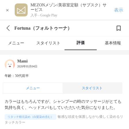
MEZONメゾン/美容室定額（サブスク）サ
×
表示
ービス
入手 -
Google Play
Fortuna（フォルトゥーナ）
評価
メニュー
スタイリスト
基本情報
Mami
2026年05月04日
年齢：50代前半
メニュー
スタイリスト
カラーはもちろんですが、シャンプーの時のマッサージがとても
気持ち良く、ヘッドスパもしていただいた気分になりました。
敏感な頭皮を保護しながら優しく染めるリ
リタッチ根元染め（白髪染め含む）
タッチカラー