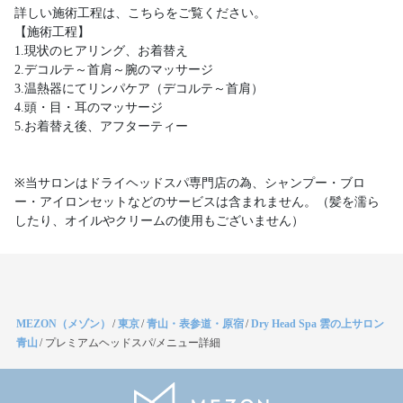
詳しい施術工程は、こちらをご覧ください。
【施術工程】
1.現状のヒアリング、お着替え
2.デコルテ～首肩～腕のマッサージ
3.温熱器にてリンパケア（デコルテ～首肩）
4.頭・目・耳のマッサージ
5.お着替え後、アフターティー
※当サロンはドライヘッドスパ専門店の為、シャンプー・ブロ
ー・アイロンセットなどのサービスは含まれません。（髪を濡ら
したり、オイルやクリームの使用もございません）
MEZON（メゾン）
/
東京
/
青山・表参道・原宿
/
Dry Head Spa 雲の上サロン
青山
/
プレミアムヘッドスパ/メニュー詳細