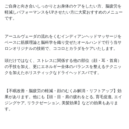
ご自身と向き合いしっかりとお身体のケアをしたい方、脳疲労を
軽減しパフォーマンスをUPさせたい方に大変おすすめのメニュー
です。
アーユルヴェーダの流れをくむインディアンヘッドマッサージを
ベースに筋膜理論と脳科学を織り交ぜたオールハンドで行う当サ
ロンオリジナルの技術で、ココロとカラダをケアいたします。
頭だけではなく、ストレスに関係する他の部位（顔・耳・首肩）
の手技を加え、更にエネルギー全体のバランスを整えるテクニッ
クを加えたホリスティックなドライヘッドスパです。
【不眠改善・脳疲労の軽減・顔のむくみ解消・リフトアップ】効
果があります。他にも【頭・目・肩の疲れをとる, 育毛促進, エイ
ジングケア, リラクゼーション, 美髪効果】などの効果もありま
す。