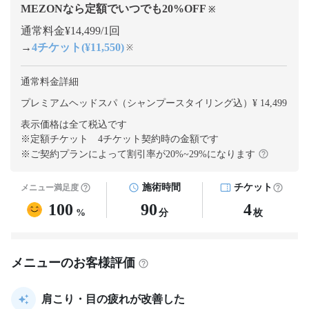
MEZONなら定額でいつでも
20
%OFF
※
通常料金¥14,499/1回
→
4チケット(¥11,550)
※
通常料金詳細
プレミアムヘッドスパ（シャンプースタイリング込）¥ 14,499
表示価格は全て税込です
※定額チケット 4チケット契約
時の金額です
※ご契約プランによって割引率が
20
%~
29
%になります
施術時間
チケット
メニュー満足度
100
90
4
%
分
枚
メニューのお客様評価
肩こり・目の疲れが改善した