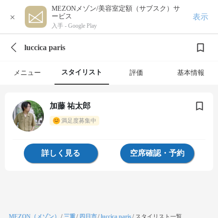
MEZONメゾン/美容室定額（サブスク）サ
×
表示
ービス
入手 -
Google Play
luccica paris
スタイリスト
メニュー
評価
基本情報
加藤 祐太郎
満足度募集中
詳しく見る
空席確認・予約
MEZON（メゾン）
/
三重
/
四日市
/
luccica paris
/
スタイリスト一覧