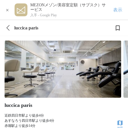
MEZONメゾン/美容室定額（サブスク）サ
×
表示
ービス
入手 -
Google Play
luccica paris
luccica paris
近鉄四日市駅より徒歩4分
あすなろう四日市駅より徒歩4分
赤堀駅より徒歩14分
地図