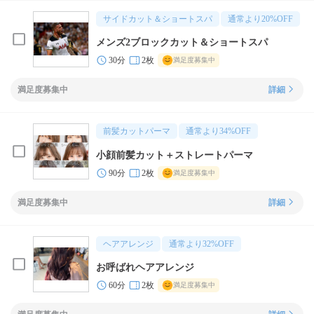
サイドカット＆ショートスパ
通常より
20
%OFF
メンズ2ブロックカット＆ショートスパ
30分
2枚
満足度募集中
満足度募集中
詳細
前髪カットパーマ
通常より
34
%OFF
小顔前髪カット＋ストレートパーマ
90分
2枚
満足度募集中
満足度募集中
詳細
ヘアアレンジ
通常より
32
%OFF
お呼ばれヘアアレンジ
60分
2枚
満足度募集中