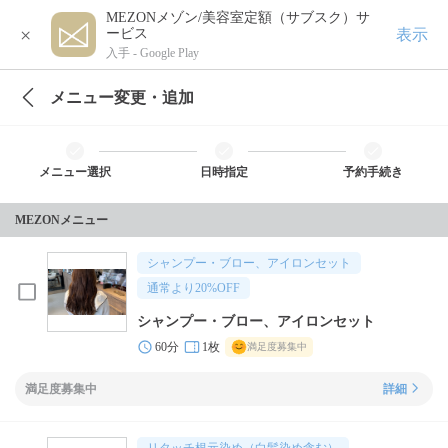
MEZONメゾン/美容室定額（サブスク）サ
×
表示
ービス
入手 -
Google Play
メニュー変更・追加
メニュー選択
日時指定
予約手続き
MEZONメニュー
シャンプー・ブロー、アイロンセット
通常より
20
%OFF
シャンプー・ブロー、アイロンセット
60分
1枚
満足度募集中
満足度募集中
詳細