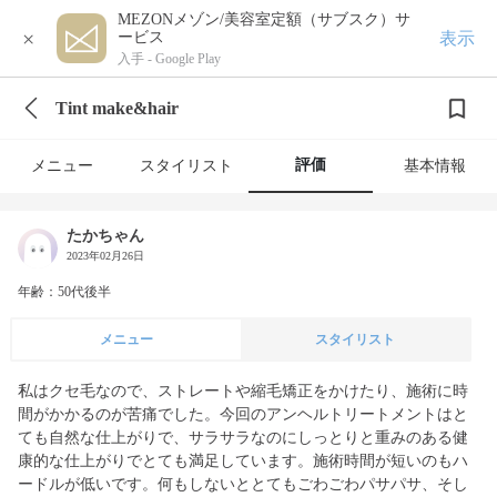
MEZONメゾン/美容室定額（サブスク）サ
×
表示
ービス
入手 -
Google Play
Tint make&hair
評価
メニュー
スタイリスト
基本情報
たかちゃん
2023年02月26日
年齢：50代後半
メニュー
スタイリスト
私はクセ毛なので、ストレートや縮毛矯正をかけたり、施術に時
間がかかるのが苦痛でした。今回のアンヘルトリートメントはと
ても自然な仕上がりで、サラサラなのにしっとりと重みのある健
康的な仕上がりでとても満足しています。施術時間が短いのもハ
ードルが低いです。何もしないととてもごわごわパサパサ、そし