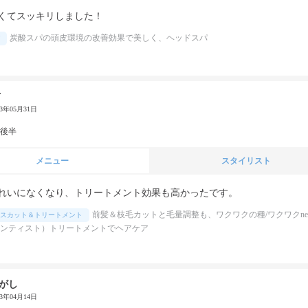
くてスッキリしました！
炭酸スパの頭皮環境の改善効果で美しく、ヘッドスパ
F
23年05月31日
代後半
メニュー
スタイリスト
れいになくなり、トリートメント効果も高かったです。
前髪＆枝毛カットと毛量調整も、ワクワクの種/ワクワクne
スカット＆トリートメント
ンティスト）トリートメントでヘアケア
がし
23年04月14日