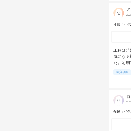
ア
20
年齢：40
工程は普
気になる
た。定期
髪質改善
ロ
20
年齢：40