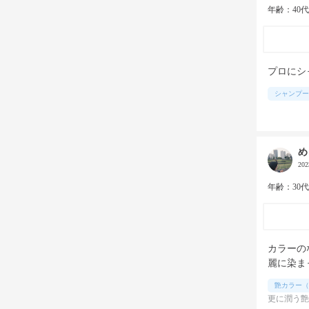
年齢：40
プロにシ
シャンプー
め
20
年齢：30
カラーの
麗に染ま
艶カラー（
更に潤う艶