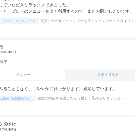
していただきリラックスできました。

ーと、ブローのメニューをよく利用するので、またお願いしたいです。
髪質に合わせてシャンプーを選ぶシャンプー・スタイリン
・ブロー、アイロンセット
も
23年02月08日
代後半
メニュー
スタイリスト
みることもなく、つややかに仕上がります。満足しています。
敏感な頭皮を保護しながら優しく染めるリタッチカラー
元染め（白髪染め含む）
ンのすけ
23年02月07日