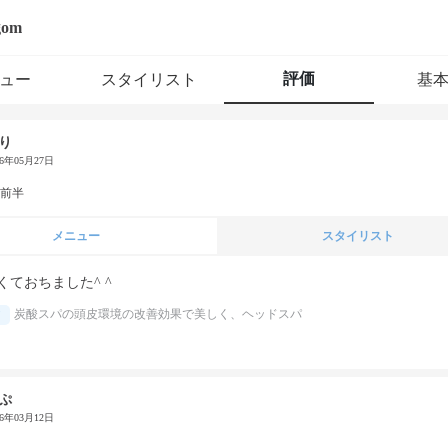
gom
評価
ュー
スタイリスト
基
り
26年05月27日
代前半
メニュー
スタイリスト
くておちました^ ^
炭酸スパの頭皮環境の改善効果で美しく、ヘッドスパ
ぷ
26年03月12日