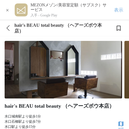
MEZONメゾン/美容室定額（サブスク）サ
×
表示
ービス
入手 -
Google Play
hair's BEAU total beauty （ヘアーズボウ本
店）
hair's BEAU total beauty （ヘアーズボウ本店）
水口城南駅より徒歩1分
水口石橋駅より徒歩7分
水口駅より徒歩15分
地図