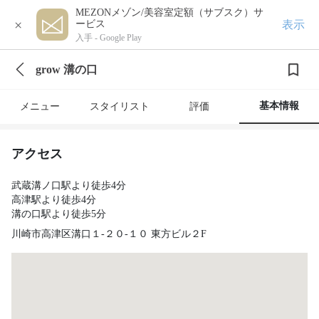
MEZONメゾン/美容室定額（サブスク）サ
×
表示
ービス
入手 -
Google Play
grow 溝の口
基本情報
メニュー
スタイリスト
評価
アクセス
武蔵溝ノ口駅より徒歩4分
高津駅より徒歩4分
溝の口駅より徒歩5分
川崎市高津区溝口１-２０-１０ 東方ビル２F