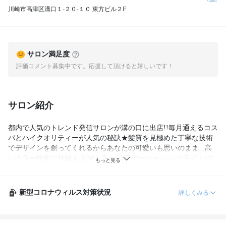
川崎市高津区溝口１-２０-１０ 東方ビル２F
サロン満足度
評価コメント募集中です。応援して頂けると嬉しいです！
サロン紹介
都内で人気のトレンド発信サロンが溝の口に出店!!毎月通えるコス
パとハイクオリティーが人気の秘訣★髪質を見極めた丁寧な技術
でデザインを創ってくれるからあなたの可愛いも思いのまま...高
いカラー技術で外国人風/Wカラー/グラデーション/ハイライト/グ
レージュ/すべてが叶う..

新型コロナウィルス対策状況
詳しくみる