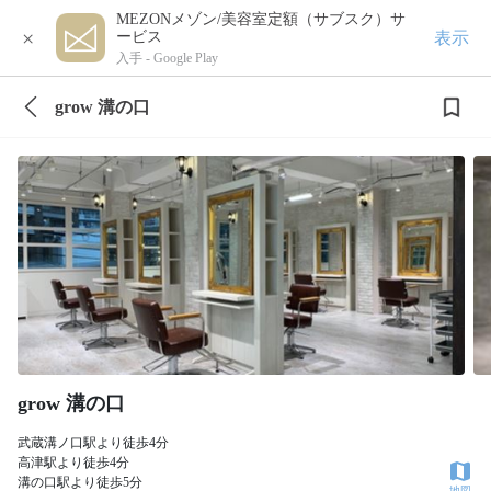
MEZONメゾン/美容室定額（サブスク）サ
×
表示
ービス
入手 -
Google Play
grow 溝の口
grow 溝の口
武蔵溝ノ口駅より徒歩4分
高津駅より徒歩4分
溝の口駅より徒歩5分
地図