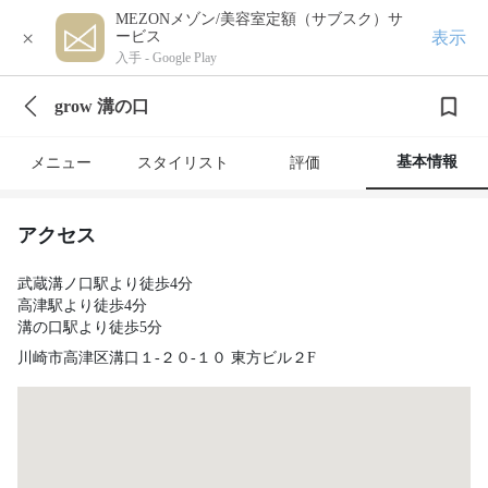
MEZONメゾン/美容室定額（サブスク）サ
×
表示
ービス
入手 -
Google Play
grow 溝の口
基本情報
メニュー
スタイリスト
評価
アクセス
武蔵溝ノ口駅より徒歩4分
高津駅より徒歩4分
溝の口駅より徒歩5分
川崎市高津区溝口１-２０-１０ 東方ビル２F