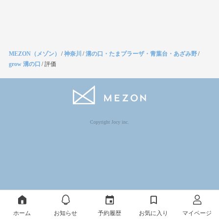
MEZON（メゾン）
/
神奈川
/
溝の口・たまプラーザ・青葉台・あざみ野
/
grow 溝の口
/
評価
Copyright Jocy inc.
ホーム
お知らせ
予約履歴
お気に入り
マイページ