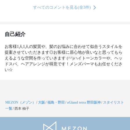
すべてのコメントを見る(全3件)
自己紹介
お客様1人1人の髪質や、髪のお悩みに合わせて似合うスタイルを
提案させていただきます◎お客様に居心地が良いなと思ってもら
えるような空間を作っていきます (^^)ハイトーンカラーや、ヘッ
ドスパ、ヘアアレンジが得意です！メンズパーマもお任せくださ
い☆
MEZON（メゾン）
/
大阪
/
福島・野田
/
aGland tetra 野田阪神
/
スタイリスト
一覧
/
西本 柚子