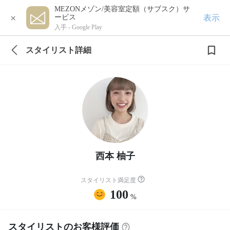
MEZONメゾン/美容室定額（サブスク）サ
×
表示
ービス
入手 -
Google Play
スタイリスト詳細
西本 柚子
スタイリスト満足度
100
%
スタイリストのお客様評価