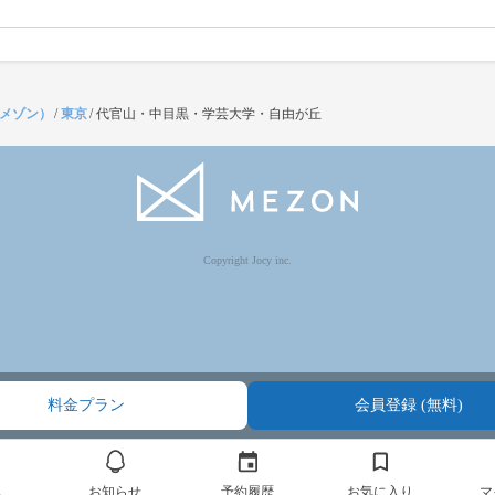
（メゾン）
/
東京
/
代官山・中目黒・学芸大学・自由が丘
Copyright Jocy inc.
料金プラン
会員登録 (無料)
ム
お知らせ
予約履歴
お気に入り
マ