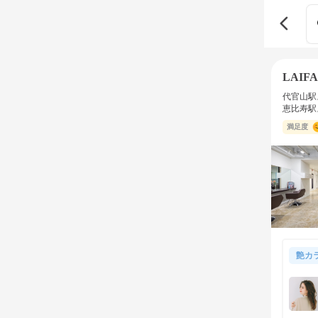
LAIFA
代官山駅
恵比寿駅
満足度
艶カ