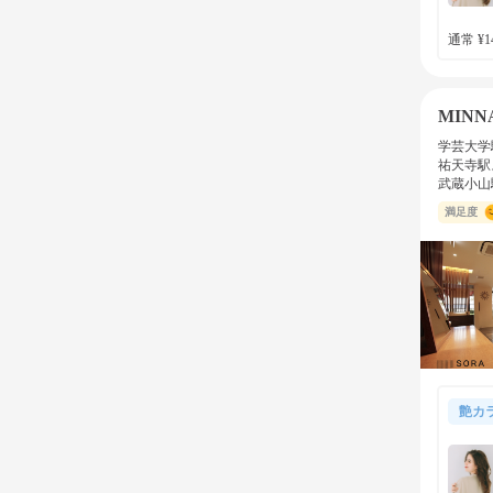
通常 ¥14
MINNA
学芸大学
祐天寺駅
武蔵小山
満足度
艶カ