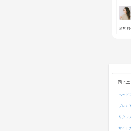
通常 ¥16
同じエ
ヘッド
プレミ
リタッ
サイド