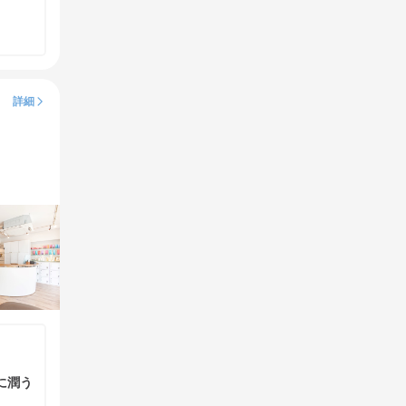
詳細
に潤う