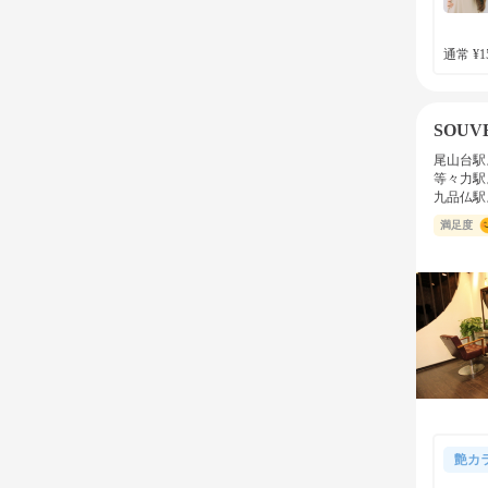
通常 ¥15
SOUV
尾山台駅
等々力駅
九品仏駅
満足度
艶カ