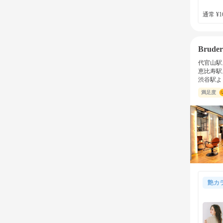
通常 ¥16
Bruder
代官山駅
恵比寿駅
渋谷駅よ
満足度
艶カ