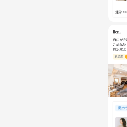
通常 ¥16
lien.
自由が丘
九品仏駅
奥沢駅よ
満足度
艶カ