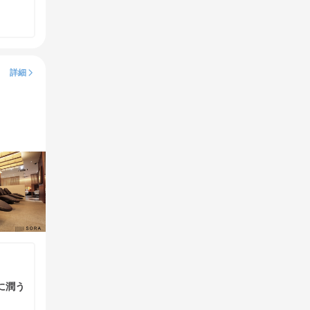
詳細
に潤う