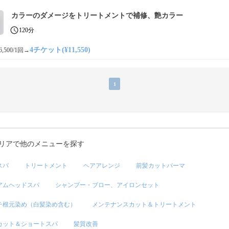
カラーのダメージをトリートメントで補修、艶カラー
120分
4チケット(¥11,550)
,500/1回
→
1
リアで他のメニューを探す
スパ
トリートメント
ヘアアレンジ
前髪カットパーマ
アムヘッドスパ
シャンプー・ブロー、アイロンセット
チ根元染め（白髪染め含む）
メンテナンスカット＆トリートメント
カット＆ショートスパ
髪質改善