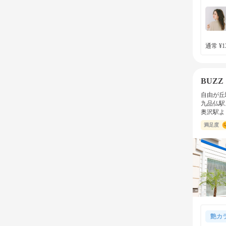
通常 ¥13
BUZZ
自由が丘
九品仏駅
奥沢駅よ
満足度
艶カ