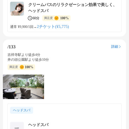
クリームバスのリラクゼーション効果で美しく、
ヘッドスパ
60分
100%
満足度
2チケット(¥5,775)
通常 ¥9,900/1回
→
/133
詳細
吉祥寺駅より徒歩4分
井の頭公園駅より徒歩10分
100%
満足度
ヘッドスパ
ヘッドスパ