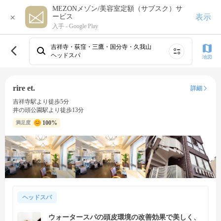
MEZONメゾン/美容室定額（サブスク）サ
×
表示
ービス
入手 -
Google Play
吉祥寺・荻窪・三鷹・国分寺・久我山
ヘッドスパ
地図
rire et.
詳細
吉祥寺駅より徒歩5分
井の頭公園駅より徒歩13分
100%
満足度
ヘッドスパ
ウォータースパの頭皮環境の改善効果で美しく、