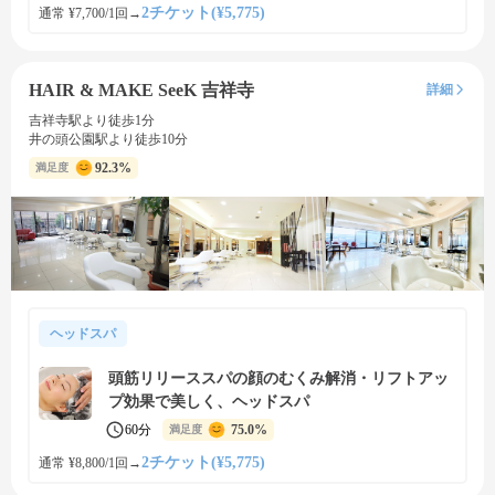
2チケット(¥5,775)
通常 ¥7,700/1回
→
HAIR & MAKE SeeK 吉祥寺
詳細
吉祥寺駅より徒歩1分
井の頭公園駅より徒歩10分
92.3%
満足度
ヘッドスパ
頭筋リリーススパの顔のむくみ解消・リフトアッ
プ効果で美しく、ヘッドスパ
60分
75.0%
満足度
2チケット(¥5,775)
通常 ¥8,800/1回
→