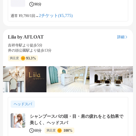
90分
2チケット(¥5,775)
通常 ¥9,790/1回
→
Lila by AFLOAT
詳細
吉祥寺駅より徒歩5分
井の頭公園駅より徒歩13分
93.3%
満足度
ヘッドスパ
シャンプースパの頭・目・肩の疲れをとる効果で
美しく、ヘッドスパ
60分
100%
満足度