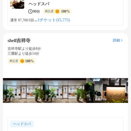
ヘッドスパ
90分
100%
満足度
2チケット(¥5,775)
通常 ¥7,700/1回
→
shell吉祥寺
詳細
吉祥寺駅より徒歩8分
三鷹駅より徒歩14分
100%
満足度
ヘッドスパ