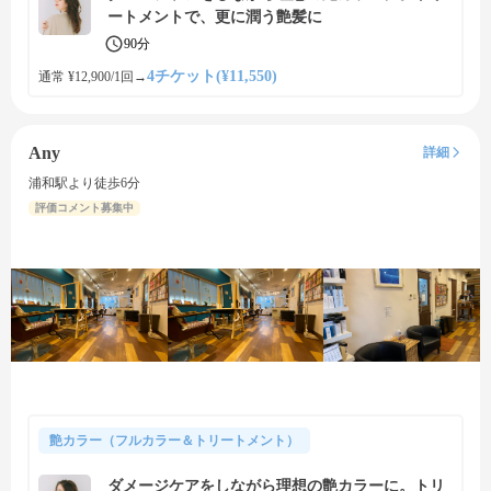
ートメントで、更に潤う艶髪に
90分
4チケット(¥11,550)
通常 ¥12,900/1回
→
Any
詳細
浦和駅より徒歩6分
評価コメント募集中
艶カラー（フルカラー＆トリートメント）
ダメージケアをしながら理想の艶カラーに。トリ