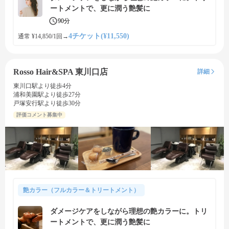
ートメントで、更に潤う艶髪に
90分
4チケット(¥11,550)
通常 ¥14,850/1回
→
Rosso Hair&SPA 東川口店
詳細
東川口駅より徒歩4分
浦和美園駅より徒歩27分
戸塚安行駅より徒歩30分
評価コメント募集中
艶カラー（フルカラー＆トリートメント）
ダメージケアをしながら理想の艶カラーに。トリ
ートメントで、更に潤う艶髪に