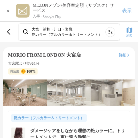
MEZONメゾン/美容室定額（サブスク）サ
×
表示
ービス
入手 -
Google Play
大宮・浦和・川口・岩槻
艶カラー（フルカラー＆トリートメント）
地図
MORIO FROM LONDON 大宮店
詳細
大宮駅より徒歩1分
100%
満足度
艶カラー（フルカラー＆トリートメント）
ダメージケアをしながら理想の艶カラーに。トリ
ートメントで、更に潤う艶髪に