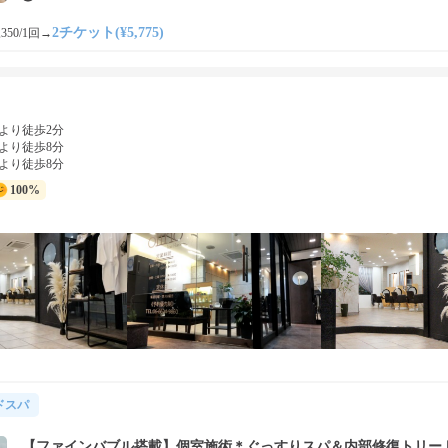
2チケット(¥5,775)
350/1回
→
より徒歩2分
より徒歩8分
より徒歩8分
100%
ドスパ
【ファインバブル搭載】個室施術＊ぐっすりスパ＆内部修復トリー