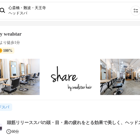
心斎橋・難波・天王寺
ヘッドスパ
y wealstar
より徒歩1分
100%
ドスパ
頭筋リリーススパの頭・目・肩の疲れをとる効果で美しく、ヘッド
60分