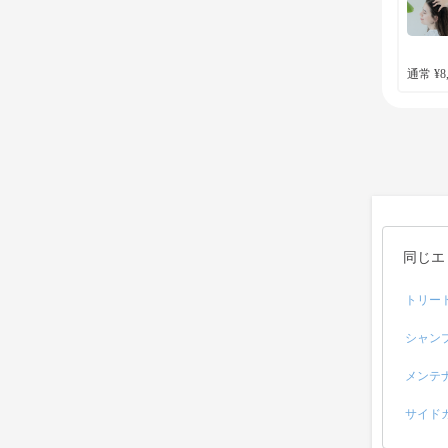
通常 ¥8,
同じエ
トリー
シャン
メンテ
サイド