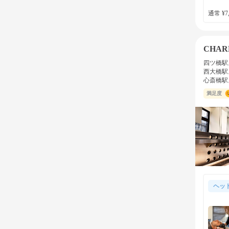
通常 ¥7,
CHAR
四ツ橋駅
西大橋駅
心斎橋駅
満足度
ヘッ