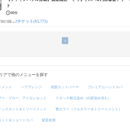
ト
60分
2チケット(¥5,775)
501/1回
→
1
リアで他のメニューを探す
トメント
ヘアアレンジ
前髪カットパーマ
プレミアムヘッドスパ
プー・ブロー、アイロンセット
リタッチ根元染め（白髪染め含む）
ナンスカット＆トリートメント
艶カラー（フルカラー＆トリートメント）
カット＆ショートスパ
髪質改善