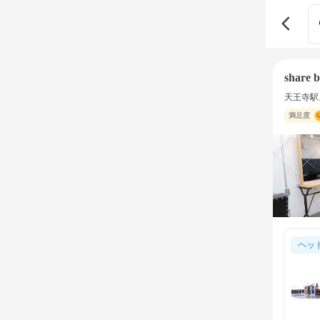
share b
天王寺駅
満足度
ヘッ