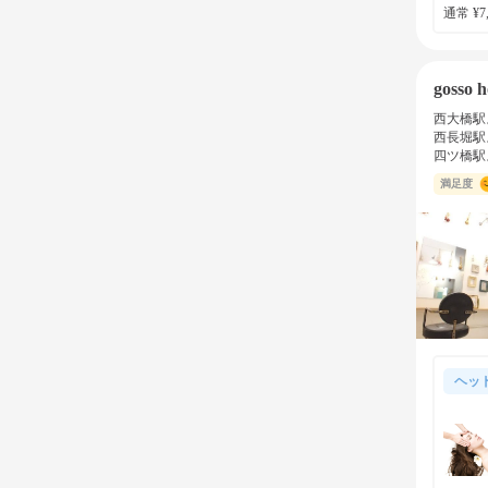
通常 ¥7,
gosso h
西大橋駅
西長堀駅
四ツ橋駅
満足度
ヘッ