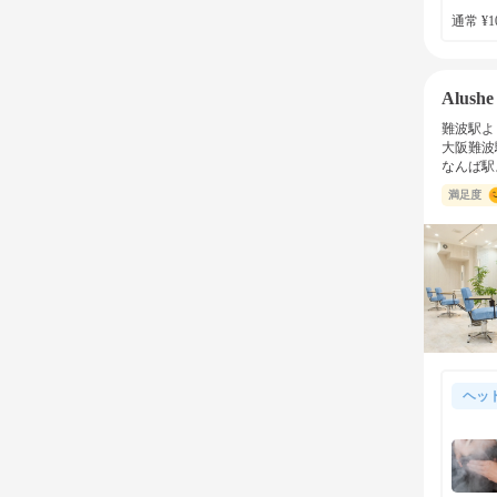
通常 ¥10
Alus
難波駅よ
大阪難波
なんば駅
満足度
ヘッ