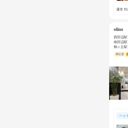
通常 ¥9,
olino
西田辺駅
南田辺駅
鶴ヶ丘駅
満足度
ヘッ