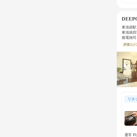
DEEP
東池袋駅
東池袋四
都電雑司
評価コメ
リタ
通常 ¥9,