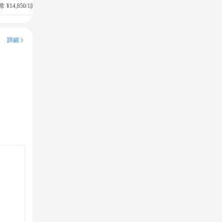
4チケット(¥11,550)
 ¥14,850/1回
→
詳細