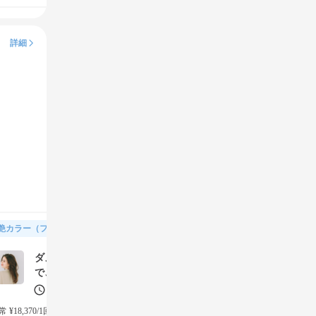
詳細
艶カラー（フルカラー＆トリートメント）
ダメージケアをしながら理想の艶カラーに。トリートメント
で、更に潤う艶髪に
150分
4チケット(¥11,550)
 ¥18,370/1回
→