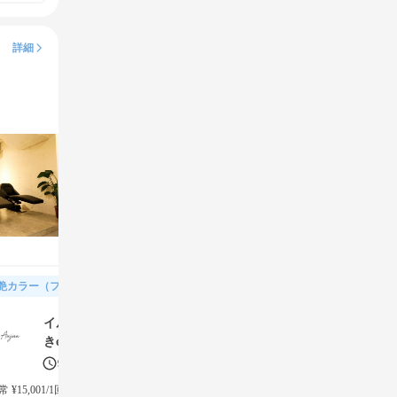
詳細
艶カラー（フルカラー＆トリートメント）
イルミナカラー+Aujuaトリートメント+スタイリング(コテ巻
きorストレートorブロー)(=^・^=)
90分
4チケット(¥11,550)
 ¥15,001/1回
→