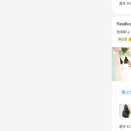
通常 ¥9,
Neolive
池袋駅よ
満足度
艶カ
通常 ¥15