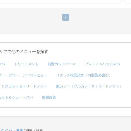
1
リアで他のメニューを探す
スパ
トリートメント
前髪カットパーマ
プレミアムヘッドスパ
プー・ブロー、アイロンセット
リタッチ根元染め（白髪染め含む）
ナンスカット＆トリートメント
艶カラー（フルカラー＆トリートメント）
カット＆ショートスパ
髪質改善
（メゾン）
/
東京
/
池袋・目白