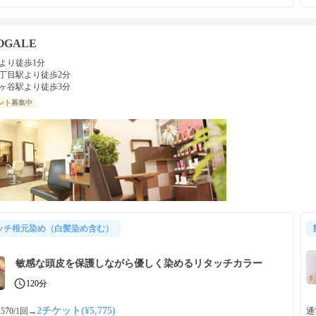
OGALE
より徒歩1分
丁目駅より徒歩2分
ヶ谷駅より徒歩3分
ント募集中
ッチ根元染め（白髪染め含む）
敏感な頭皮を保護しながら優しく染めるリタッチカラー
120分
2チケット(¥5,775)
570/1回
→
通常