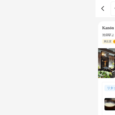
Kanón 
池袋駅よ
満足度
リタ