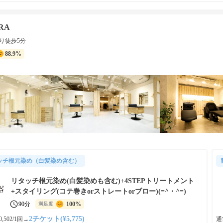
RA
り徒歩5分
88.9%
ッチ根元染め（白髪染め含む）
リタッチ根元染め(白髪染めも含む)+4STEPトリートメント
+スタイリング(コテ巻きorストレートorブロー)(=^・^=)
90分
100%
満足度
2チケット(¥5,775)
,502/1回
→
通常