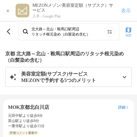
MEZONメゾン/美容室定額（サブスク）サ
×
表示
ービス
入手 -
Google Play
北大路～北山・鞍馬口駅周辺
リタッチ根元染め（白髪染め含む）
地図
京都 北大路～北山・鞍馬口駅周辺のリタッチ根元染め
（白髪染め含む）
美容室定額(サブスク)サービス
MEZONで予約する5つのメリット
MOK京都北白川店
詳細
元田中駅より徒歩8分
茶山駅より徒歩8分
一乗寺駅より徒歩15分
評価コメント募集中