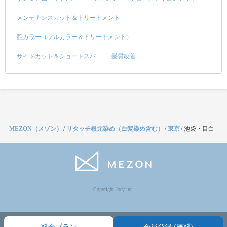
メンテナンスカット＆トリートメント
艶カラー（フルカラー＆トリートメント）
サイドカット＆ショートスパ
髪質改善
MEZON（メゾン）
/
リタッチ根元染め（白髪染め含む）
/
東京
/
池袋・目白
Copyright Jocy inc.