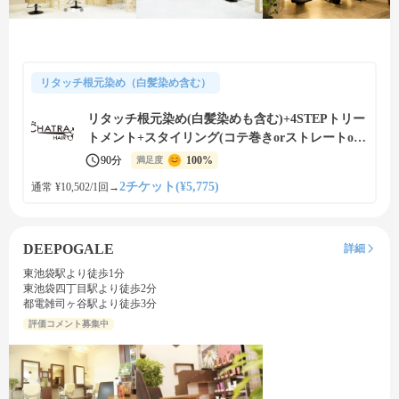
リタッチ根元染め（白髪染め含む）
リタッチ根元染め(白髪染めも含む)+4STEPトリー
トメント+スタイリング(コテ巻きorストレートor
ブロー)(=^・^=)
90分
100%
満足度
2チケット(¥5,775)
通常 ¥10,502/1回
→
DEEPOGALE
詳細
東池袋駅より徒歩1分
東池袋四丁目駅より徒歩2分
都電雑司ヶ谷駅より徒歩3分
評価コメント募集中