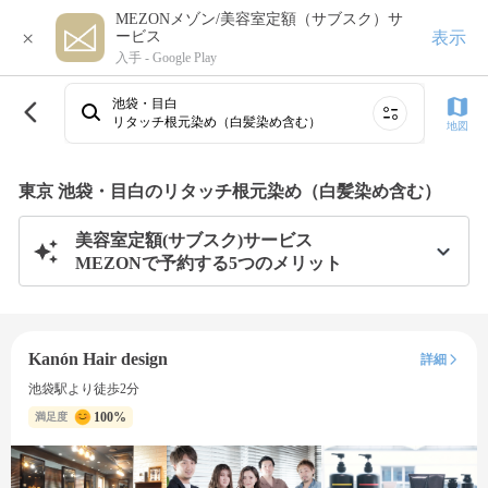
MEZONメゾン/美容室定額（サブスク）サ
×
表示
ービス
入手 -
Google Play
池袋・目白
リタッチ根元染め（白髪染め含む）
地図
東京 池袋・目白のリタッチ根元染め（白髪染め含む）
美容室定額(サブスク)サービス
MEZONで予約する5つのメリット
Kanón Hair design
詳細
池袋駅より徒歩2分
100%
満足度