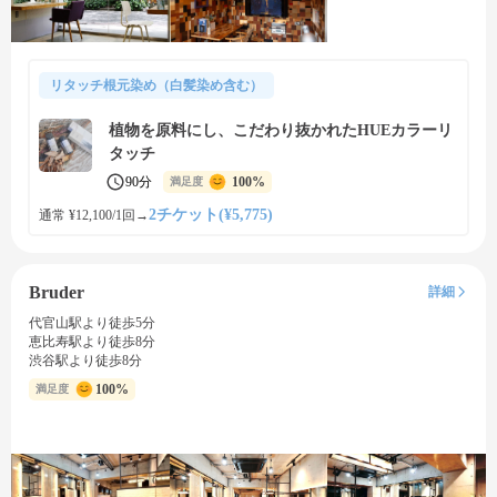
リタッチ根元染め（白髪染め含む）
植物を原料にし、こだわり抜かれたHUEカラーリ
タッチ
90分
100%
満足度
2チケット(¥5,775)
通常 ¥12,100/1回
→
Bruder
詳細
代官山駅より徒歩5分
恵比寿駅より徒歩8分
渋谷駅より徒歩8分
100%
満足度