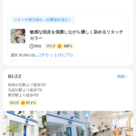
リタッチ根元染め（白髪染め含む）
敏感な頭皮を保護しながら優しく染めるリタッチ
カラー
90分
100%
満足度
2チケット(¥5,775)
通常 ¥8,800/1回
→
BUZZ
詳細
自由が丘駅より徒歩2分
九品仏駅より徒歩7分
奥沢駅より徒歩9分
97.1%
満足度