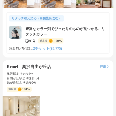
リタッチ根元染め（白髪染め含む）
豊富なカラー剤でぴったりのものが見つかる、リ
タッチカラー
90分
100%
満足度
2チケット(¥5,775)
通常 ¥8,470/1回
→
Remel 奥沢自由が丘店
詳細
奥沢駅より徒歩1分
自由が丘駅より徒歩5分
緑が丘駅より徒歩9分
100%
満足度