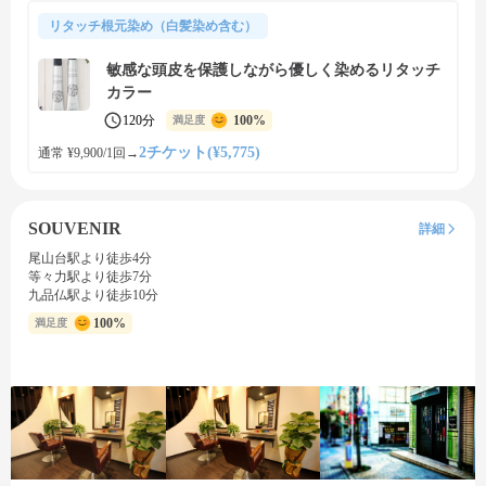
リタッチ根元染め（白髪染め含む）
敏感な頭皮を保護しながら優しく染めるリタッチ
カラー
120分
100%
満足度
2チケット(¥5,775)
通常 ¥9,900/1回
→
SOUVENIR
詳細
尾山台駅より徒歩4分
等々力駅より徒歩7分
九品仏駅より徒歩10分
100%
満足度