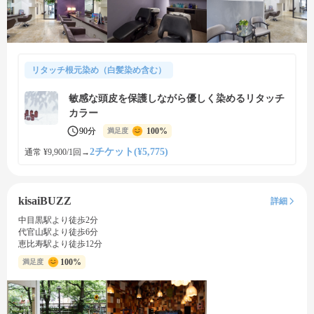
リタッチ根元染め（白髪染め含む）
敏感な頭皮を保護しながら優しく染めるリタッチ
カラー
90分
100%
満足度
2チケット(¥5,775)
通常 ¥9,900/1回
→
kisaiBUZZ
詳細
中目黒駅より徒歩2分
代官山駅より徒歩6分
恵比寿駅より徒歩12分
100%
満足度