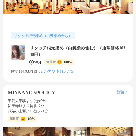
リタッチ根元染め（白髪染め含む）
リタッチ根元染め（白髪染め含む）（通常価格103
40円）
90分
100%
満足度
2チケット(¥5,775)
通常 ¥14,938/1回
→
MINNANO //POLICY
詳細
学芸大学駅より徒歩5分
祐天寺駅より徒歩12分
武蔵小山駅より徒歩21分
100%
満足度