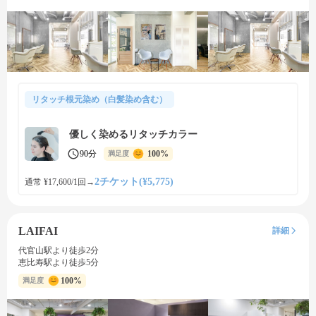
リタッチ根元染め（白髪染め含む）
優しく染めるリタッチカラー
90分
100%
満足度
2チケット(¥5,775)
通常 ¥17,600/1回
→
LAIFAI
詳細
代官山駅より徒歩2分
恵比寿駅より徒歩5分
100%
満足度