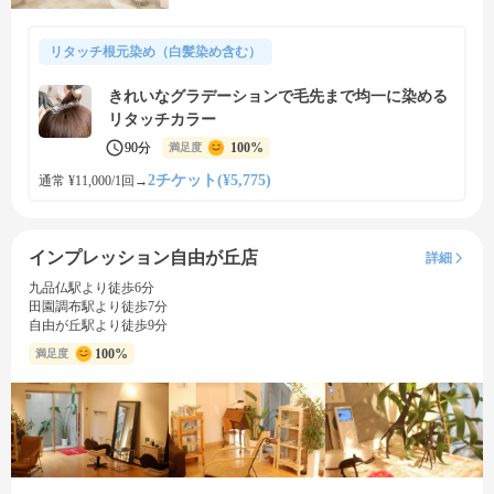
リタッチ根元染め（白髪染め含む）
きれいなグラデーションで毛先まで均一に染める
リタッチカラー
90分
100%
満足度
2チケット(¥5,775)
通常 ¥11,000/1回
→
インプレッション自由が丘店
詳細
九品仏駅より徒歩6分
田園調布駅より徒歩7分
自由が丘駅より徒歩9分
100%
満足度