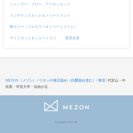
シャンプー・ブロー、アイロンセット
メンテナンスカット＆トリートメント
艶カラー（フルカラー＆トリートメント）
サイドカット＆ショートスパ
髪質改善
MEZON（メゾン）
/
リタッチ根元染め（白髪染め含む）
/
東京
/
代官山・中
目黒・学芸大学・自由が丘
Copyright Jocy inc.