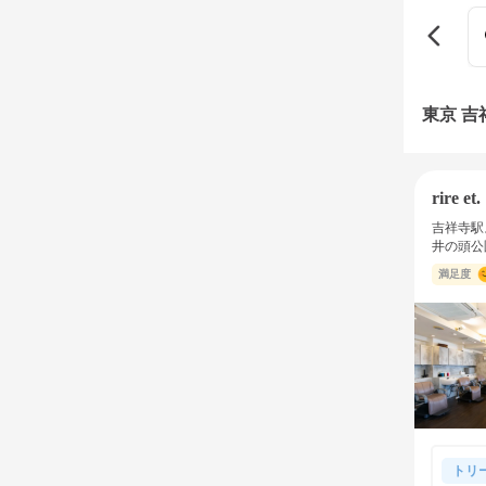
東京 
rire et.
吉祥寺駅
井の頭公
満足度
トリ