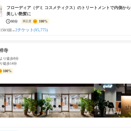
フローディア（デミ コスメティクス）のトリートメントで内側から
美しい艶髪に
60分
100%
満足度
2チケット(¥5,775)
150/1回
→
吉祥寺
より徒歩8分
り徒歩14分
100%