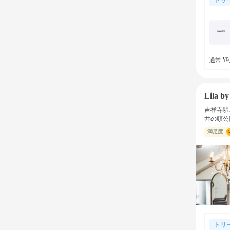
通常 ¥9,
Lila 
吉祥寺駅
井の頭公
満足度
トリ