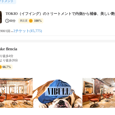
ートメント
TOKIO（イフイング）のトリートメントで内側から補修、美しい艶
60分
100%
満足度
2チケット(¥5,775)
900/1回
→
ke flencia
り徒歩4分
より徒歩20分
66.7%