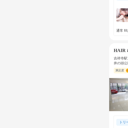
通常 ¥8,
HAIR
吉祥寺駅
井の頭公
満足度
トリ