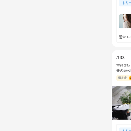
トリ
通常 ¥9,
/133
吉祥寺駅
井の頭公
満足度
トリ