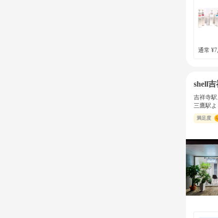
通常 ¥7,
shell
吉祥寺駅
三鷹駅よ
満足度