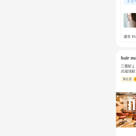
トリ
通常 ¥9,
hair ma
三鷹駅よ
武蔵境駅
満足度