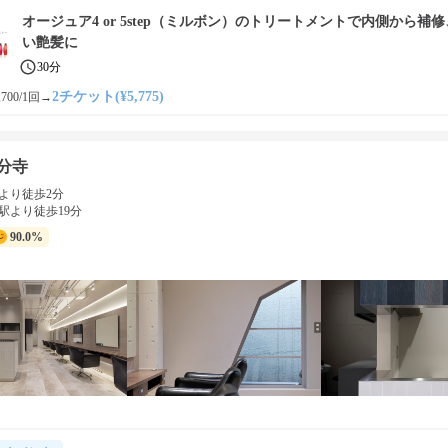
オージュア4 or 5step（ミルボン）のトリートメントで内側から補
い艶髪に
30分
2チケット(¥5,775)
700/1回
→
国分寺
より徒歩2分
駅より徒歩19分
90.0%