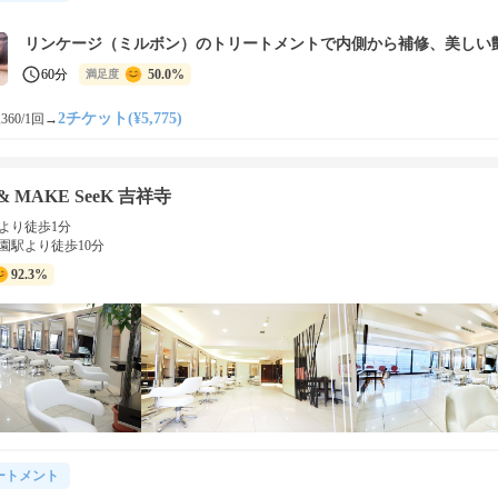
リンケージ（ミルボン）のトリートメントで内側から補修、美しい
60分
50.0%
満足度
2チケット(¥5,775)
360/1回
→
 & MAKE SeeK 吉祥寺
より徒歩1分
園駅より徒歩10分
92.3%
ートメント