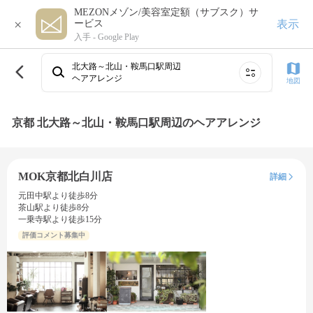
MEZONメゾン/美容室定額（サブスク）サ
×
表示
ービス
入手 -
Google Play
北大路～北山・鞍馬口駅周辺
ヘアアレンジ
地図
京都 北大路～北山・鞍馬口駅周辺のヘアアレンジ
MOK京都北白川店
詳細
元田中駅より徒歩8分
茶山駅より徒歩8分
一乗寺駅より徒歩15分
評価コメント募集中