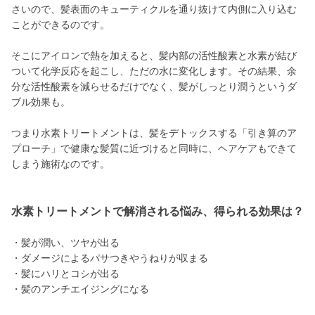
さいので、髪表面のキューティクルを通り抜けて内側に入り込む
ことができるのです。
そこにアイロンで熱を加えると、髪内部の活性酸素と水素が結び
ついて化学反応を起こし、ただの水に変化します。その結果、余
分な活性酸素を減らせるだけでなく、髪がしっとり潤うというダ
ブル効果も。
つまり水素トリートメントは、髪をデトックスする「引き算のア
プローチ」で健康な髪質に近づけると同時に、ヘアケアもできて
しまう施術なのです。
水素トリートメントで解消される悩み、得られる効果は？
・髪が潤い、ツヤが出る
・ダメージによるパサつきやうねりが収まる
・髪にハリとコシが出る
・髪のアンチエイジングになる