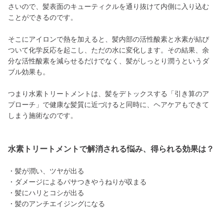
さいので、髪表面のキューティクルを通り抜けて内側に入り込む
ことができるのです。
そこにアイロンで熱を加えると、髪内部の活性酸素と水素が結び
ついて化学反応を起こし、ただの水に変化します。その結果、余
分な活性酸素を減らせるだけでなく、髪がしっとり潤うというダ
ブル効果も。
つまり水素トリートメントは、髪をデトックスする「引き算のア
プローチ」で健康な髪質に近づけると同時に、ヘアケアもできて
しまう施術なのです。
水素トリートメントで解消される悩み、得られる効果は？
・髪が潤い、ツヤが出る
・ダメージによるパサつきやうねりが収まる
・髪にハリとコシが出る
・髪のアンチエイジングになる