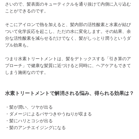
さいので、髪表面のキューティクルを通り抜けて内側に入り込む
ことができるのです。
そこにアイロンで熱を加えると、髪内部の活性酸素と水素が結び
ついて化学反応を起こし、ただの水に変化します。その結果、余
分な活性酸素を減らせるだけでなく、髪がしっとり潤うというダ
ブル効果も。
つまり水素トリートメントは、髪をデトックスする「引き算のア
プローチ」で健康な髪質に近づけると同時に、ヘアケアもできて
しまう施術なのです。
水素トリートメントで解消される悩み、得られる効果は？
・髪が潤い、ツヤが出る
・ダメージによるパサつきやうねりが収まる
・髪にハリとコシが出る
・髪のアンチエイジングになる