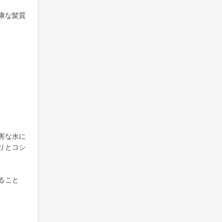
康な髪質
害な水に
リとコシ
ること