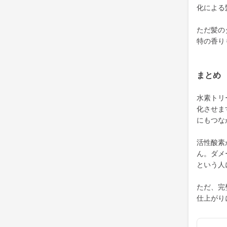
化による
ただ髪の
特の香り
まとめ
水素トリ
化させま
にもつな
活性酸素
ん。ダメ
という人
ただ、完
仕上がり