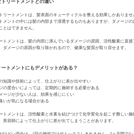
なトリートメントとの違い
トリートメントは、髪表面のキューティクルを整える効果しかありませ
トメントの中には髪の内部まで浸透するものもありますが、ダメージの
ことはできません。
ートメントは、髪の内部に潜んでいるダメージの原因、活性酸素に直接
。ダメージの原因が取り除かれるので、健康な髪質が取り戻せます。
リートメントにもデメリットがある？
の知識や技術によって、仕上がりに差が出やすい
ジの度合いによっては、定期的に施術する必要がある
メージが少ない人は、効果を感じにくい
臭いが気になる場合がある
ートメントは、活性酸素と水素を結びつけて化学変化を起こす難しい施
、美容師によって仕上がりに差が出てしまうことがあります。
がひどい場合は、1回の施術ではデトックスしきれません。3ヶ月間で3～