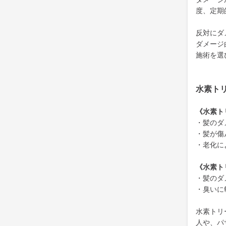
度、定期
反対にダ
ダメージ
施術を選
水素ト
《水素ト
・髪のダ
・髪が傷
・老化に
《水素ト
・髪のダ
・臭いに
水素トリ
人や、パ