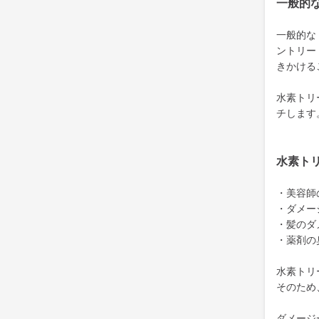
一般的
一般的な
ントリー
きかける
水素トリ
チします
水素ト
・美容師
・ダメー
・髪のダ
・薬剤の
水素トリ
そのため
ダメージ