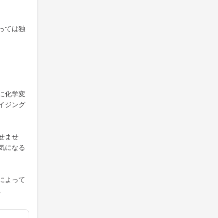
っては独
に化学変
イジング
せませ
気になる
によって
。