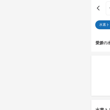
水素ト
愛媛の