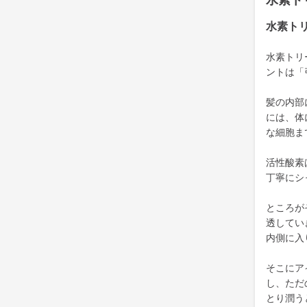
水素ト
水素ト
水素トリ
ントは「
髪の内部
には、体
な細胞ま
活性酸素
丁寧にシ
ところが
透してい
内側に入
そこにア
し、ただ
とり潤う