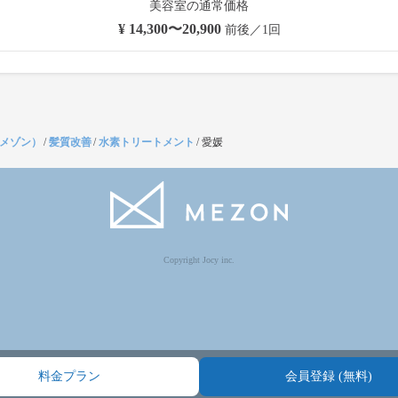
美容室の通常価格
¥ 14,300〜20,900
前後／1回
（メゾン）
/
髪質改善
/
水素トリートメント
/
愛媛
Copyright Jocy inc.
料金プラン
会員登録 (無料)