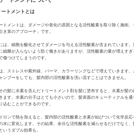
リートメントについて
リートメントとは
ートメントは、ダメージや老化の原因となる活性酸素を取り除く施術。
引き算のアプローチ」です。
には、細胞を酸化させてダメージを与える活性酸素が含まれています。
に細菌が入らないよう防ぐ働きがありますが、活性酸素の量が増えすぎ
で傷つけてしまうのです。
は、ストレスや紫外線、パーマ、カラーリングなどで増えていきます。
ャンプーをしても、髪内部の活性酸素を洗い流すことはできません。
その髪に水素を含んだトリートメント剤を髪に塗布すると、水素が髪の
きます。水素の分子はとても小さいので、髪表面のキューティクルを通
り込むことができるのです。
イロンで熱を加えると、髪内部の活性酸素と水素が結びついて化学反応
の水に変化します。その結果、余分な活性酸素を減らせるだけでなく、
というダブル効果も。