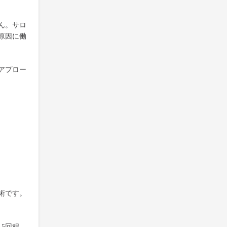
ん。サロ
原因に働
アプロー
術です。
5回程