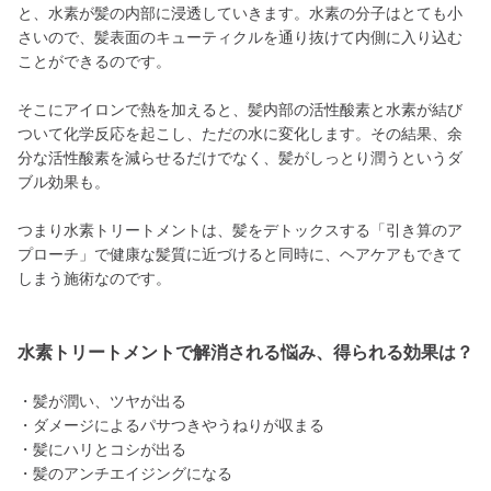
と、水素が髪の内部に浸透していきます。水素の分子はとても小
さいので、髪表面のキューティクルを通り抜けて内側に入り込む
ことができるのです。
そこにアイロンで熱を加えると、髪内部の活性酸素と水素が結び
ついて化学反応を起こし、ただの水に変化します。その結果、余
分な活性酸素を減らせるだけでなく、髪がしっとり潤うというダ
ブル効果も。
つまり水素トリートメントは、髪をデトックスする「引き算のア
プローチ」で健康な髪質に近づけると同時に、ヘアケアもできて
しまう施術なのです。
水素トリートメントで解消される悩み、得られる効果は？
・髪が潤い、ツヤが出る
・ダメージによるパサつきやうねりが収まる
・髪にハリとコシが出る
・髪のアンチエイジングになる