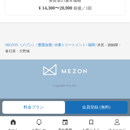
美容室の通常価格
¥ 14,300〜20,900
前後／1回
MEZON（メゾン）
/
髪質改善
/
水素トリートメント
/
福岡
/
井尻・雑餉隈・
春日原・大野城
Copyright Jocy inc.
料金プラン
会員登録 (無料)