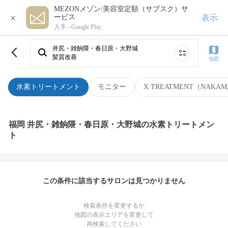
MEZONメゾン/美容室定額（サブスク）サ
×
表示
ービス
入手 -
Google Play
井尻・雑餉隈・春日原・大野城
髪質改善
地図
水素トリートメント
モニター
X TREATMENT（NAKAM
福岡 井尻・雑餉隈・春日原・大野城の水素トリートメン
ト
この条件に該当するサロンは見つかりません
検索条件を変更するか
地図の表示エリアを変更して
再検索してください